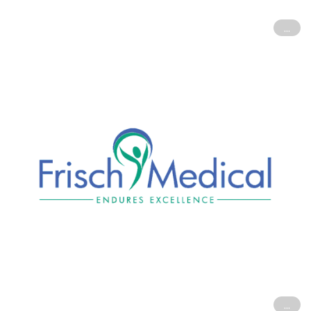
...
...